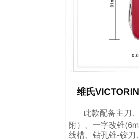
维氏VICTOR
此款配备主刀
附）、一字改锥(6
线槽、钻孔锥-铰刀