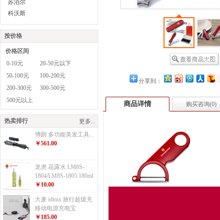
苏泊尔
科沃斯
按价格
价格区间
0-10元
20-50元以下
50-100元
100-200元
分享到：
200-300元
300-500元
500元以上
商品详情
购买咨询(
0
)
热卖排行
更多...
博朗 多功能美发工具...
￥561.00
龙虎 花露水 LM8S-
1804/LM8S-1805 180ml
￥10.00
大麦 idmix 旅行超级充
移动电源充电宝
￥185.00