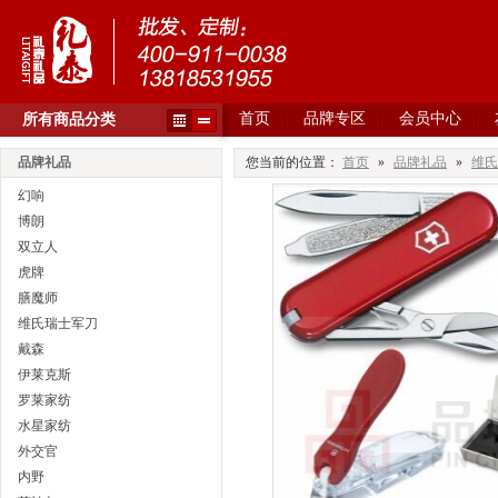
首页
品牌专区
会员中心
所有商品分类
品牌礼品
您当前的位置：
首页
»
品牌礼品
»
维氏
幻响
博朗
双立人
虎牌
膳魔师
维氏瑞士军刀
戴森
伊莱克斯
罗莱家纺
水星家纺
外交官
内野