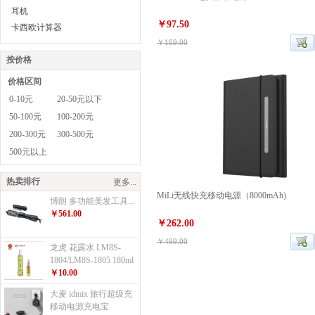
耳机
￥97.50
卡西欧计算器
￥169.00
按价格
价格区间
0-10元
20-50元以下
50-100元
100-200元
200-300元
300-500元
500元以上
热卖排行
更多...
MiLi无线快充移动电源（8000mAh)
博朗 多功能美发工具...
￥561.00
￥262.00
￥499.00
龙虎 花露水 LM8S-
1804/LM8S-1805 180ml
￥10.00
大麦 idmix 旅行超级充
移动电源充电宝