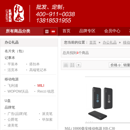
首页
品牌专区
会员中心
所有商品分类
办公礼品
您当前的位置：
首页
»
办公礼品
»
移动
名片夹（包）
总共找到
4
个商品
记事本
平装本
搭扣本
价格
销
活页本
高端笔记本
移动电源
飞利浦
MILI
WOPOW沃品
Recci 锐思
U盘
品牌笔
广告(品牌)笔
派克笔
公爵笔
毕加索
凌美笔
MiLi 10000毫安移动电源 HB-C30