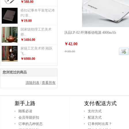
￥588.00
搭扣记事本平装笔记本
PU革...
￥19.00
国家级助理工艺美术
沃品LP-02 纤薄移动电源 4000mAh
师...
￥3484.00
￥42.00
家级工艺美术师 顾跃
￥99.00
飞...
￥6980.00
您浏览过的商品
清除列表
|
查看所有
新手上路
支付/配送方式
顾客必读
支付方式
会员等级折扣
配送方式
订单的几种状态
订单何时出库？