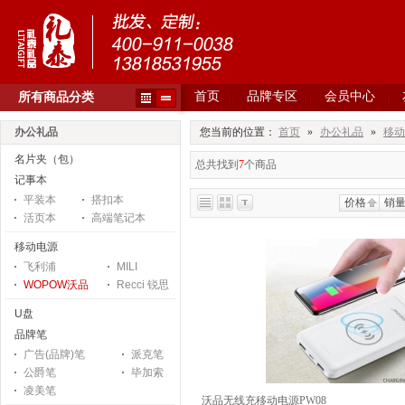
首页
品牌专区
会员中心
所有商品分类
办公礼品
您当前的位置：
首页
»
办公礼品
»
移动
名片夹（包）
总共找到
7
个商品
记事本
平装本
搭扣本
价格
销
活页本
高端笔记本
移动电源
飞利浦
MILI
WOPOW沃品
Recci 锐思
U盘
品牌笔
广告(品牌)笔
派克笔
公爵笔
毕加索
凌美笔
沃品无线充移动电源PW08