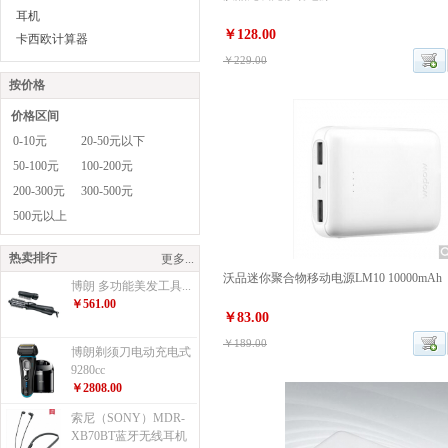
耳机
￥128.00
卡西欧计算器
￥229.00
按价格
价格区间
0-10元
20-50元以下
50-100元
100-200元
200-300元
300-500元
500元以上
热卖排行
更多...
沃品迷你聚合物移动电源LM10 10000mAh
博朗 多功能美发工具...
￥561.00
￥83.00
￥189.00
博朗剃须刀电动充电式
9280cc
￥2808.00
索尼（SONY）MDR-
XB70BT蓝牙无线耳机